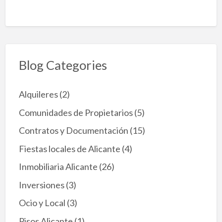
r
e
m
o
t
u
Blog Categories
m
b
a
e
Alquileres
(2)
l
R
Comunidades de Propietarios
(5)
e
g
Contratos y Documentación
(15)
i
s
Fiestas locales de Alicante
(4)
t
Inmobiliaria Alicante
(26)
r
o
Inversiones
(3)
Ú
n
Ocio y Local
(3)
i
c
Pisos Alicante
(1)
o