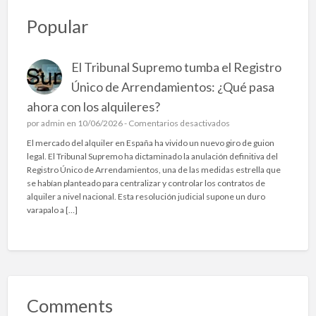
Popular
El Tribunal Supremo tumba el Registro
Único de Arrendamientos: ¿Qué pasa
ahora con los alquileres?
e
por
admin
en 10/06/2026 -
Comentarios desactivados
n
El mercado del alquiler en España ha vivido un nuevo giro de guion
E
legal. El Tribunal Supremo ha dictaminado la anulación definitiva del
l
Registro Único de Arrendamientos, una de las medidas estrella que
T
se habían planteado para centralizar y controlar los contratos de
r
alquiler a nivel nacional. Esta resolución judicial supone un duro
i
varapalo a […]
b
u
n
a
l
S
u
Comments
p