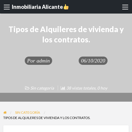
Inmobiliaria Alicante
Tipos de Alquileres de vivienda y
los contratos.
Por
admin
06/10/2020
Sin categoría
38 vistas totales, 0 hoy
SIN CATEGORÍA
TIPOS DE ALQUILERES DE VIVIENDA Y LOS CONTRATOS.