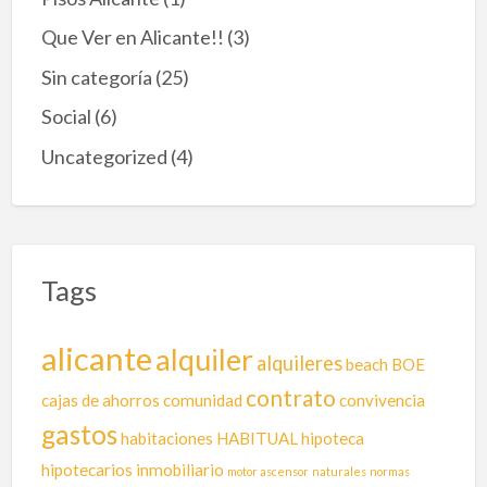
d
Que Ver en Alicante!!
(3)
e
A
Sin categoría
(25)
r
r
Social
(6)
e
n
Uncategorized
(4)
d
a
m
i
e
n
Tags
t
o
s
alicante
alquiler
:
alquileres
beach
BOE
¿
Q
contrato
cajas de ahorros
comunidad
convivencia
u
gastos
é
habitaciones
HABITUAL
hipoteca
p
hipotecarios
inmobiliario
motor ascensor
naturales
normas
a