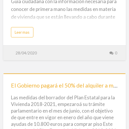
hipotecas
Guía ciudadana con la información necesaria para
l
e
y
conocer de primera mano las medidas en materia
r
e
alquileres
s
de vivienda que se están llevando a cabo durante
d
e
con
la emergencia generada por la pandemia de la
T
e
motivo
COVID-19.
a
Leer mas
m
b
p
del
o
o
u
r
El documento se irá actualizando en consonancia
t
COVID.
a
F
d
con la nueva normativa que lo pueda modificar,
28/04/2020
0
o
a
r
–
m
tanto estatal como autonómica. Contiene
2
u
0
l
2
preguntas y respuestas frecuentes sobre las
a
5
r
medidas extraordinarias para proteger a la
El
i
o
ciudadanía frente a las posibles consecuencias
p
Gobierno
El Gobierno pagará el 50% del alquiler a menores de 35 años y mayores de 65.
a
r
sociales y económicas de la crisis sanitaria
pagará
a
Las medidas del borrador del Plan Estatal para la
s
provocada por el coronavirus y aprobadas tanto
el
o
Vivienda 2018-2021, empezaroá su trámite
l
por la Generalitat Valenciana como por el
50%
i
parlamentario en el mes de junio, con el objetivo
c
Gobierno de España relativas a alquileres,
i
del
de que entre en vigor en enero del año que viene
t
a
desahucios, hipotecas, suministros básicos o
alquiler
ayudas de 10.800 euros para comprar piso Este
r
l