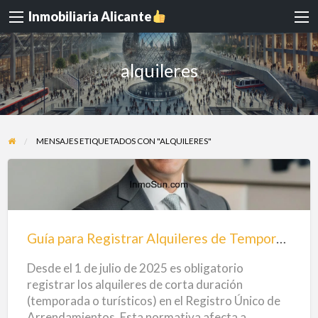
Inmobiliaria Alicante
alquileres
MENSAJES ETIQUETADOS CON "ALQUILERES"
Guía
para
Registrar
Guía para Registrar Alquileres de Temporada – 2025
Alquileres
Desde el 1 de julio de 2025 es obligatorio
de
registrar los alquileres de corta duración
Temporada
(temporada o turísticos) en el Registro Único de
–
Arrendamientos. Esta normativa afecta a