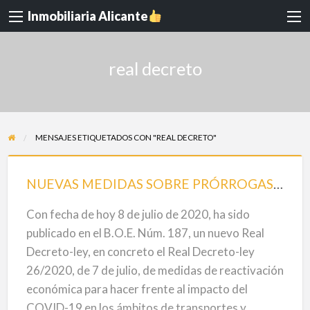
Inmobiliaria Alicante
real decreto
MENSAJES ETIQUETADOS CON "REAL DECRETO"
NUEVAS
MEDIDAS
NUEVAS MEDIDAS SOBRE PRÓRROGAS HIPOTECARIAS,DE ARRENDAMIENTOS Y SUMINISTROS BÁSICOS POR LA COVID-19
SOBRE
Con fecha de hoy 8 de julio de 2020, ha sido
PRÓRROGAS
publicado en el B.O.E. Núm. 187, un nuevo Real
HIPOTECARIAS,DE
Decreto-ley, en concreto el Real Decreto-ley
ARRENDAMIENTOS
26/2020, de 7 de julio, de medidas de reactivación
Y
económica para hacer frente al impacto del
SUMINISTROS
COVID-19 en los ámbitos de transportes y