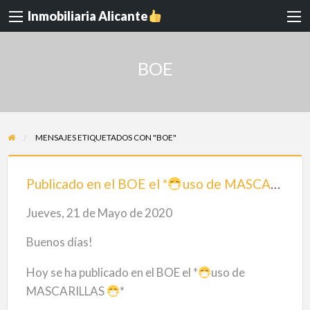
Inmobiliaria Alicante
BOE
MENSAJES ETIQUETADOS CON "BOE"
Publicado
en
Publicado en el BOE el *
uso de MASCARILLAS
el
Jueves, 21 de Mayo de 2020
BOE
el
Buenos días!
*
Hoy se ha publicado en el BOE el *
uso de
MASCARILLAS
*
uso