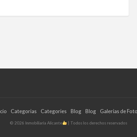
icio
Categorias
Categories
Blog
Blog
Galerías de Fot
©
2026
Inmobiliaria Alicante
| Todos los derechos reservados