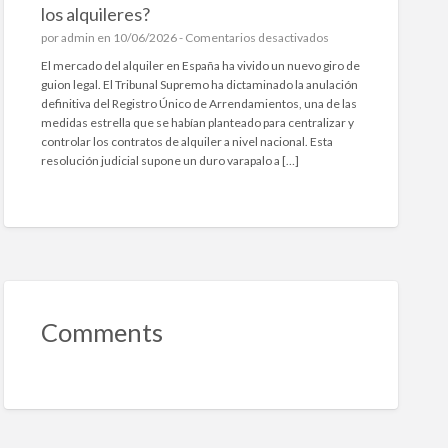
los alquileres?
e
por
admin
en 10/06/2026 -
Comentarios desactivados
n
El mercado del alquiler en España ha vivido un nuevo giro de
E
guion legal. El Tribunal Supremo ha dictaminado la anulación
l
definitiva del Registro Único de Arrendamientos, una de las
T
medidas estrella que se habían planteado para centralizar y
r
controlar los contratos de alquiler a nivel nacional. Esta
i
resolución judicial supone un duro varapalo a […]
b
u
n
a
l
S
u
p
r
Comments
e
m
o
t
u
m