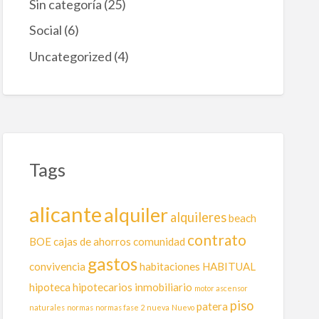
Sin categoría
(25)
d
a
Social
(6)
m
i
Uncategorized
(4)
e
n
t
o
s
:
¿
Q
Tags
u
é
p
alicante
alquiler
a
alquileres
beach
s
contrato
BOE
cajas de ahorros
comunidad
a
a
gastos
convivencia
habitaciones
HABITUAL
h
o
hipoteca
hipotecarios
inmobiliario
motor ascensor
r
piso
patera
naturales
normas
normas fase 2
nueva
Nuevo
a