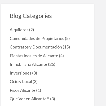
b
a
e
Blog Categories
l
R
e
g
Alquileres
(2)
i
Comunidades de Propietarios
(5)
s
t
Contratos y Documentación
(15)
r
o
Fiestas locales de Alicante
(4)
Ú
n
Inmobiliaria Alicante
(26)
i
c
Inversiones
(3)
o
d
Ocio y Local
(3)
e
A
Pisos Alicante
(1)
r
r
Que Ver en Alicante!!
(3)
e
n