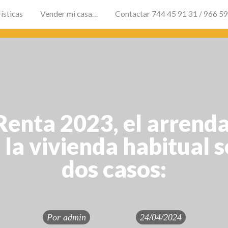
ísticas
Vender mi casa…
Contactar 744 45 91 31 / 966 5
 Renta 2023, el arrend
e la vivienda habitual 
dos casos:
Por
admin
24/04/2024