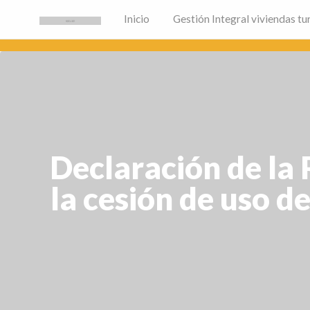
Inicio
Gestión Integral viviendas tur
Inmobiliaria Alicante
Fincas Soria la Agencia Inmobiliaria de Alicante 🏙
Declaración de la
la cesión de uso d