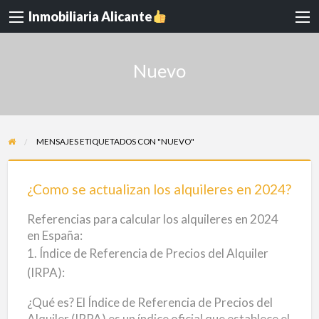
Inmobiliaria Alicante
Nuevo
MENSAJES ETIQUETADOS CON "NUEVO"
¿Como
se
¿Como se actualizan los alquileres en 2024?
actualizan
Referencias para calcular los alquileres en 2024
los
en España:
alquileres
1. Índice de Referencia de Precios del Alquiler
en
(IRPA):
2024?
¿Qué es? El Índice de Referencia de Precios del
Alquiler (IRPA) es un índice oficial que establece el