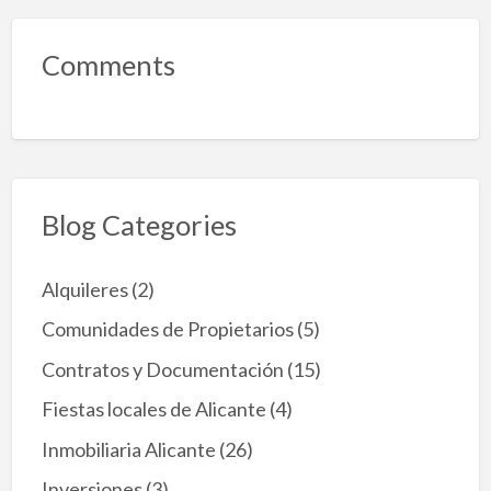
l
S
u
Comments
p
r
e
m
o
t
u
Blog Categories
m
b
a
e
Alquileres
(2)
l
R
Comunidades de Propietarios
(5)
e
g
Contratos y Documentación
(15)
i
s
Fiestas locales de Alicante
(4)
t
Inmobiliaria Alicante
(26)
r
o
Inversiones
(3)
Ú