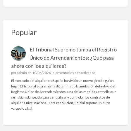
Popular
El Tribunal Supremo tumba el Registro
Único de Arrendamientos: ¿Qué pasa
ahora con los alquileres?
e
por
admin
en 10/06/2026 -
Comentarios desactivados
n
El mercado del alquiler en España ha vivido un nuevo giro de guion
E
legal. El Tribunal Supremo ha dictaminado la anulación definitiva del
l
Registro Único de Arrendamientos, una de las medidas estrella que
T
se habían planteado para centralizar y controlar los contratos de
r
alquiler a nivel nacional. Esta resolución judicial supone un duro
i
varapalo a […]
b
u
n
a