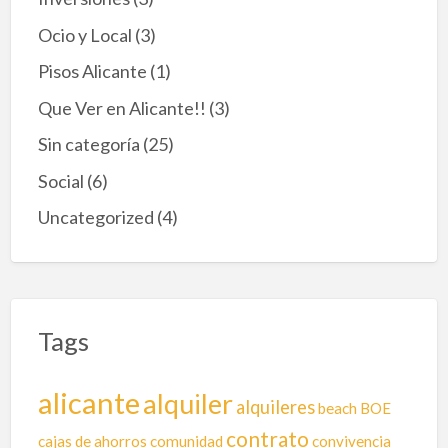
n
Ocio y Local
(3)
i
c
Pisos Alicante
(1)
o
d
Que Ver en Alicante!!
(3)
e
A
Sin categoría
(25)
r
r
Social
(6)
e
n
Uncategorized
(4)
d
a
m
i
e
n
Tags
t
o
s
alicante
alquiler
:
alquileres
beach
BOE
¿
Q
contrato
cajas de ahorros
comunidad
convivencia