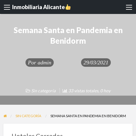
Inmobiliaria Alicante
Semana Santa en Pandemia en
Benidorm
Por
admin
29/03/2021
Sin categoría
33 vistas totales, 0 hoy
SIN CATEGORÍA
SEMANA SANTA EN PANDEMIA EN BENIDORM
Hoteles Cerrados