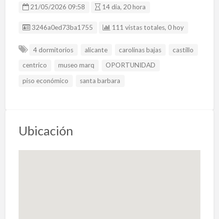
21/05/2026 09:58
14 dia, 20 hora
Listing ID
3246a0ed73ba1755
111 vistas totales, 0 hoy
4 dormitorios
alicante
carolinas bajas
castillo
centrico
museo marq
OPORTUNIDAD
piso económico
santa barbara
Ubicación