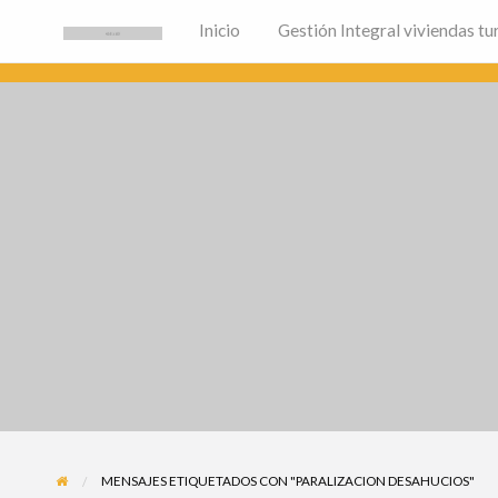
Inicio
Gestión Integral viviendas tur
Inmobiliaria Alicante
Fincas Soria la Agencia Inmobiliaria de Alicante 🏙
MENSAJES ETIQUETADOS CON "PARALIZACION DESAHUCIOS"