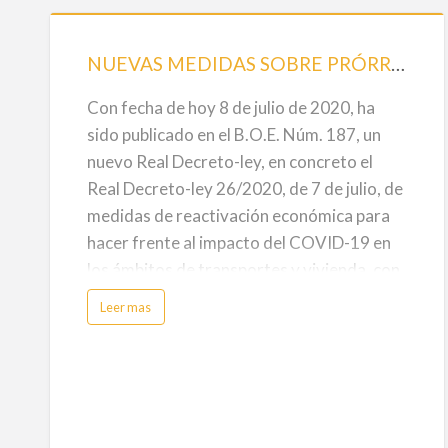
NUEVAS
MEDIDAS
NUEVAS MEDIDAS SOBRE PRÓRROGAS HIPOTECARIAS,DE ARRENDAMIENTOS Y SUMINISTROS BÁSICOS POR LA COVID-19
SOBRE
PRÓRROGAS
Con fecha de hoy 8 de julio de 2020, ha
HIPOTECARIAS,DE
sido publicado en el B.O.E. Núm. 187, un
ARRENDAMIENTOS
nuevo Real Decreto-ley, en concreto el
Y
Real Decreto-ley 26/2020, de 7 de julio, de
SUMINISTROS
medidas de reactivación económica para
BÁSICOS
hacer frente al impacto del COVID-19 en
POR
los ámbitos de transportes y vivienda, con
LA
entrada en vigor el 9 de julio de 2020.
a
Leer mas
b
COVID-
o
Prórroga del bono social sobre
u
19
t
suministros básicos (agua y energía).
N
U
E
V
Se prorroga de forma automática hasta el
A
S
30 de septiembre de 2020 la vigencia del
M