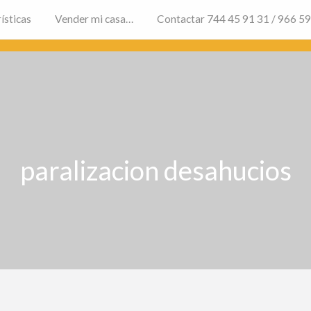
ísticas
Vender mi casa…
Contactar 744 45 91 31 / 966 5
paralizacion desahucios