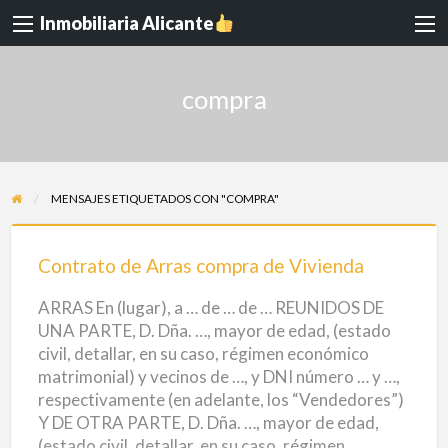
Inmobiliaria Alicante
compra
MENSAJES ETIQUETADOS CON "COMPRA"
Contrato
de
Contrato de Arras compra de Vivienda
Arras
ARRAS En (lugar), a … de … de … REUNIDOS DE
compra
UNA PARTE, D. Dña. …, mayor de edad, (estado
de
civil, detallar, en su caso, régimen económico
Vivienda
matrimonial) y vecinos de …, y DNI número … y …,
respectivamente (en adelante, los “Vendedores”)
Y DE OTRA PARTE, D. Dña. …, mayor de edad,
(estado civil, detallar, en su caso, régimen