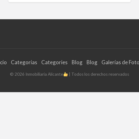
icio
Categorias
Categories
Blog
Blog
Galerías de Fot
©
2026
Inmobiliaria Alicante
| Todos los derechos reservados