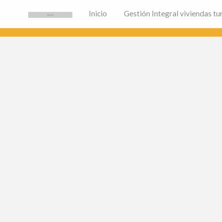
Inicio
Gestión Integral viviendas tur
Inmobiliaria Alicante
Fincas Soria la Agencia Inmobiliaria de Alicante 🏙