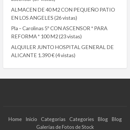
ALMACEN DE 40 M2 CON PEQUEÑO PATIO
EN LOS ANGELES
(26 vistas)
Pla – Carolinas 5º CON ASCENSOR * PARA
REFORMA * 100 M2
(23 vistas)
ALQUILER JUNTO HOSPITAL GENERAL DE
ALICANTE 1.390 €
(4 vistas)
Home
Inicio
Categorias
Categories
Blog
Blog
Galerías de Fotos de Stock