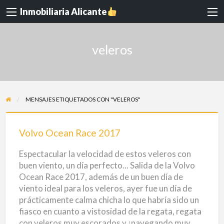
Inmobiliaria Alicante
veleros
MENSAJES ETIQUETADOS CON "VELEROS"
Volvo
Ocean
Volvo Ocean Race 2017
Race
Espectacular la velocidad de estos veleros con
2017
buen viento, un día perfecto... Salida de la Volvo
Ocean Race 2017, además de un buen día de
viento ideal para los veleros, ayer fue un día de
prácticamente calma chicha lo que habría sido un
fiasco en cuanto a vistosidad de la regata, regata
con veleros muy escorados y ¡navegando muy