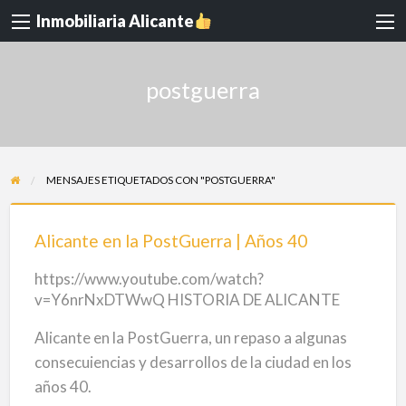
Inmobiliaria Alicante
postguerra
MENSAJES ETIQUETADOS CON "POSTGUERRA"
Alicante
en
Alicante en la PostGuerra | Años 40
la
https://www.youtube.com/watch?
PostGuerra
v=Y6nrNxDTWwQ HISTORIA DE ALICANTE
|
Años
Alicante en la PostGuerra, un repaso a algunas
40
consecuiencias y desarrollos de la ciudad en los
años 40.