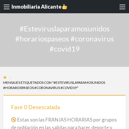
Inmobiliaria Alicante
#Esteviruslaparamosunidos
#horariospaseos #coronavirus
#covid19
MENSAJES ETIQUETADOS CON "#ESTEVIRUSLAPARAMOSUNIDOS
#HORARIOSPASEOS #CORONAVIRUS #COVID19"
Fase
0
Fase 0 Desescalada
Desescalada
Estas son las FRANJAS HORARIAS por grupos
de población en las salidas para hacer deporte y