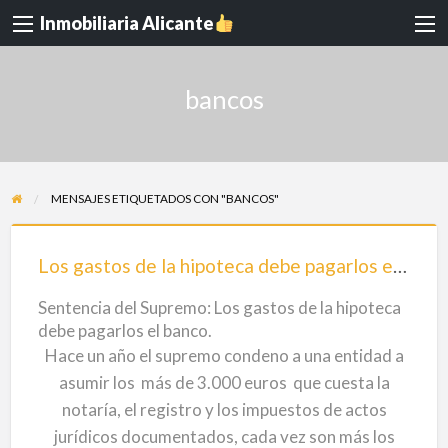
Inmobiliaria Alicante
bancos
MENSAJES ETIQUETADOS CON "BANCOS"
Los
gastos
Los gastos de la hipoteca debe pagarlos el banco.
de
Sentencia del Supremo: Los gastos de la hipoteca
la
debe pagarlos el banco.
hipoteca
Hace un año el supremo condeno a una entidad a
debe
asumir los más de 3.000 euros que cuesta la
pagarlos
notaría, el registro y los impuestos de actos
el
jurídicos documentados, cada vez son más los